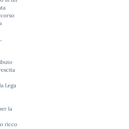
ata
rcorso
a
,
à
ributo
rescita
la Lega
per la
no ricco