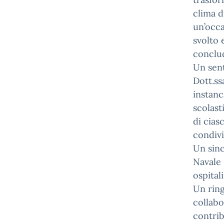
clima d
un’occa
svolto 
conclud
Un sent
Dott.ss
instanc
scolast
di cias
condivi
Un sinc
Navale 
ospitali
Un ring
collabo
contrib