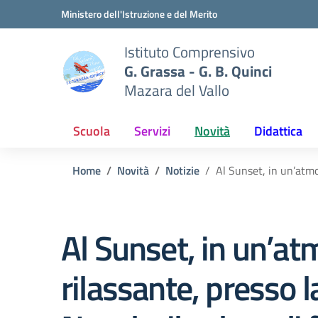
Vai ai contenuti
Vai al menu di navigazione
Vai al footer
Ministero dell'Istruzione e del Merito
Istituto Comprensivo
G. Grassa - G. B. Quinci
Mazara del Vallo
Scuola
Servizi
Novità
Didattica
Home
Novità
Notizie
Al Sunset, in un’atmo
Al Sunset, in un’at
rilassante, presso l