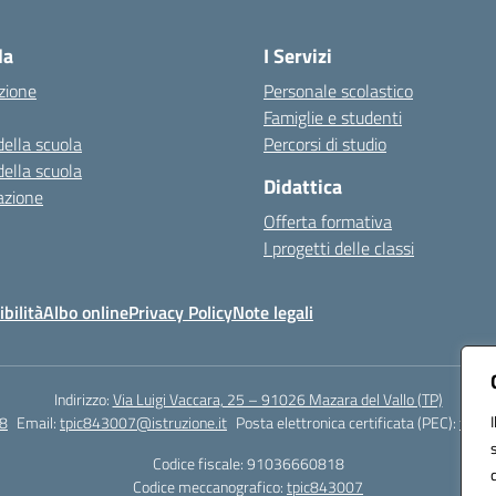
Visita la pagina iniziale della scuola
la
I Servizi
zione
Personale scolastico
Famiglie e studenti
della scuola
Percorsi di studio
della scuola
Didattica
azione
Offerta formativa
I progetti delle classi
bilità
Albo online
Privacy Policy
Note legali
Indirizzo:
Via Luigi Vaccara, 25 – 91026 Mazara del Vallo (TP)
8
Email:
tpic843007@istruzione.it
Posta elettronica certificata (PEC):
tpic8
Codice fiscale: 91036660818
Codice meccanografico:
tpic843007