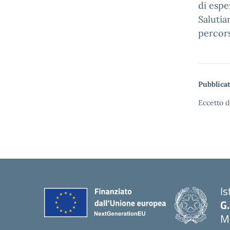
di espe
Salutia
percors
Pubblicat
Eccetto d
Is
G.
Ma