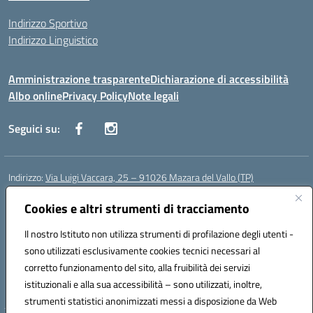
Indirizzo Sportivo
Indirizzo Linguistico
Amministrazione trasparente
Dichiarazione di accessibilità
Albo online
Privacy Policy
Note legali
Seguici su:
Indirizzo:
Via Luigi Vaccara, 25 – 91026 Mazara del Vallo (TP)
Centralino:
0923 908438
Email:
tpic843007@istruzione.it
Posta elettronica certificata (PEC):
Cookies e altri strumenti di tracciamento
tpic843007@pec.istruzione.it
Codice fiscale: 91036660818
Il nostro Istituto non utilizza strumenti di profilazione degli utenti -
Codice meccanografico:
tpic843007
sono utilizzati esclusivamente cookies tecnici necessari al
Codice Indice delle Pubbliche Amministrazioni (IPA): icggp
corretto funzionamento del sito, alla fruibilità dei servizi
Codice unico di fatturazione (CUF): UFYPS3
istituzionali e alla sua accessibilità – sono utilizzati, inoltre,
strumenti statistici anonimizzati messi a disposizione da Web