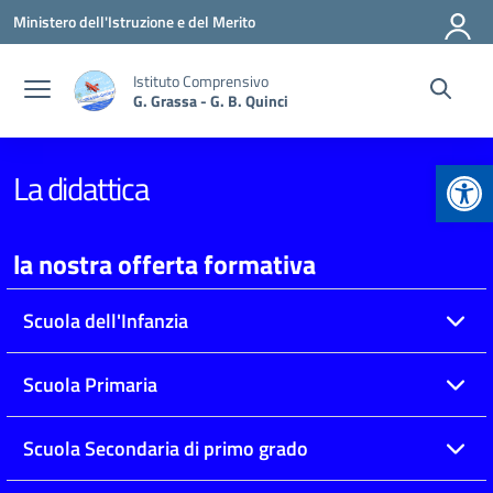
Vai ai contenuti
Vai al menu di navigazione
Vai al footer
Ministero dell'Istruzione e del Merito
Istituto Comprensivo
G. Grassa - G. B. Quinci
Apr
La didattica
la nostra offerta formativa
Scuola dell'Infanzia
Scuola Primaria
Scuola Secondaria di primo grado