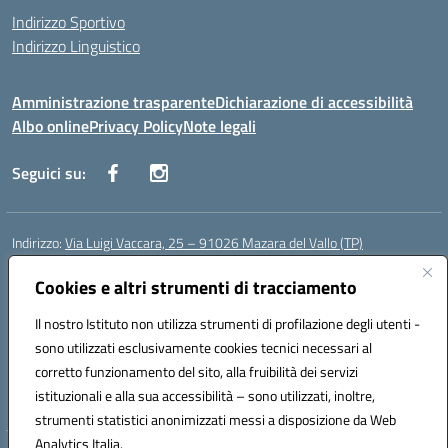
Indirizzo Sportivo
Indirizzo Linguistico
Amministrazione trasparente
Dichiarazione di accessibilità
Albo online
Privacy Policy
Note legali
Seguici su:
Indirizzo:
Via Luigi Vaccara, 25 – 91026 Mazara del Vallo (TP)
Centralino:
0923 908438
Email:
tpic843007@istruzione.it
Posta elettronica certificata (PEC):
Cookies e altri strumenti di tracciamento
tpic843007@pec.istruzione.it
Codice fiscale: 91036660818
Il nostro Istituto non utilizza strumenti di profilazione degli utenti -
Codice meccanografico:
tpic843007
sono utilizzati esclusivamente cookies tecnici necessari al
Codice Indice delle Pubbliche Amministrazioni (IPA): icggp
corretto funzionamento del sito, alla fruibilità dei servizi
Codice unico di fatturazione (CUF): UFYPS3
istituzionali e alla sua accessibilità – sono utilizzati, inoltre,
strumenti statistici anonimizzati messi a disposizione da Web
Analytics Italia.