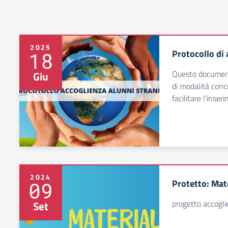
2025
Protocollo di 
18
Questo document
Giu
di modalità concr
facilitare l'inser
2024
Protetto: Mate
09
progetto accogli
Set