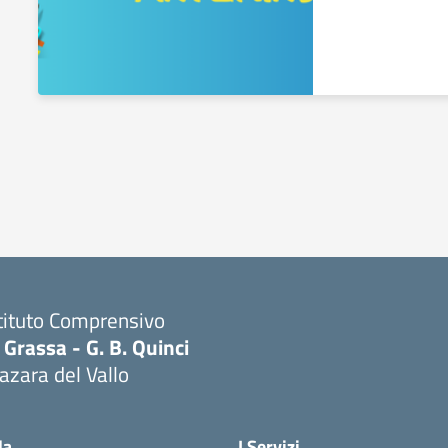
tituto Comprensivo
 Grassa - G. B. Quinci
zara del Vallo
Visita la pagina iniziale della scuola
la
I Servizi