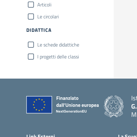
Articoli
Le circolari
DIDATTICA
Le schede didattiche
I progetti delle classi
Is
G.
Ma
— 
Link Esterni
La Scuo