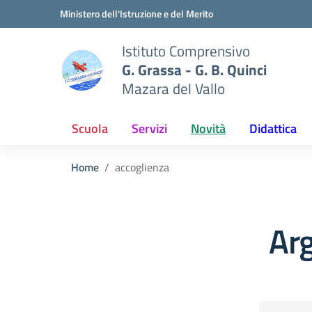
Vai ai contenuti
Vai al menu di navigazione
Vai al footer
Ministero dell'Istruzione e del Merito
Istituto Comprensivo
G. Grassa - G. B. Quinci
Mazara del Vallo
Scuola
Servizi
Novità
Didattica
Home
accoglienza
Ar