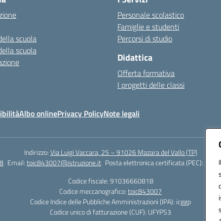
zione
Personale scolastico
Famiglie e studenti
della scuola
Percorsi di studio
della scuola
Didattica
azione
Offerta formativa
I progetti delle classi
bilità
Albo online
Privacy Policy
Note legali
Indirizzo:
Via Luigi Vaccara, 25 – 91026 Mazara del Vallo (TP)
8
Email:
tpic843007@istruzione.it
Posta elettronica certificata (PEC):
tpic8
Codice fiscale: 91036660818
Codice meccanografico:
tpic843007
Codice Indice delle Pubbliche Amministrazioni (IPA): icggp
Codice unico di fatturazione (CUF): UFYPS3