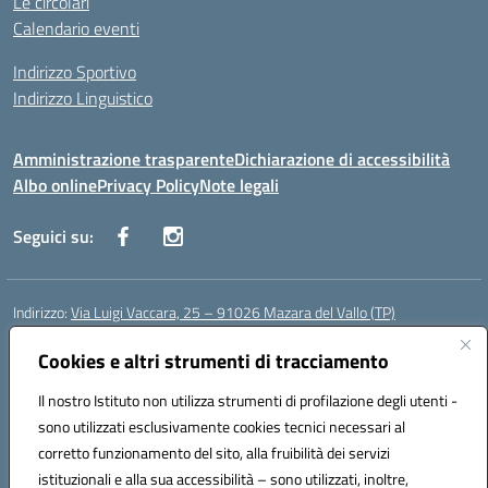
Le circolari
Calendario eventi
Indirizzo Sportivo
Indirizzo Linguistico
Amministrazione trasparente
Dichiarazione di accessibilità
Albo online
Privacy Policy
Note legali
Seguici su:
Indirizzo:
Via Luigi Vaccara, 25 – 91026 Mazara del Vallo (TP)
Centralino:
0923 908438
Email:
tpic843007@istruzione.it
Posta elettronica certificata (PEC):
Cookies e altri strumenti di tracciamento
tpic843007@pec.istruzione.it
Codice fiscale: 91036660818
Il nostro Istituto non utilizza strumenti di profilazione degli utenti -
Codice meccanografico:
tpic843007
sono utilizzati esclusivamente cookies tecnici necessari al
Codice Indice delle Pubbliche Amministrazioni (IPA): icggp
corretto funzionamento del sito, alla fruibilità dei servizi
Codice unico di fatturazione (CUF): UFYPS3
istituzionali e alla sua accessibilità – sono utilizzati, inoltre,