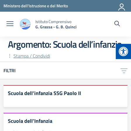
Vai ai contenuti
Vai al menu di navigazione
Vai al footer
Ministero dell'Istruzione e del Merito
Istituto Comprensivo
G. Grassa - G. B. Quinci
Argomento: Scuola dell’infanzia
Apr
Stampa / Condividi
FILTRI
Scuola dell’infanzia SSG Paolo II
Scuola dell’Infanzia