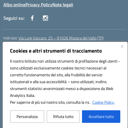
Albo online
Privacy Policy
Note legali
Seguici su:
Indirizzo:
Via Luigi Vaccara, 25 – 91026 Mazara del Vallo (TP)
Centralino:
0923 908438
Email:
tpic843007@istruzione.it
Posta elettronica certificata (PEC):
Cookies e altri strumenti di tracciamento
tpic843007@pec.istruzione.it
Codice fiscale: 91036660818
Il nostro Istituto non utilizza strumenti di profilazione degli utenti -
Codice meccanografico:
tpic843007
sono utilizzati esclusivamente cookies tecnici necessari al
Codice Indice delle Pubbliche Amministrazioni (IPA): icggp
corretto funzionamento del sito, alla fruibilità dei servizi
Codice unico di fatturazione (CUF): UFYPS3
istituzionali e alla sua accessibilità – sono utilizzati, inoltre,
strumenti statistici anonimizzati messi a disposizione da Web
Analytics Italia.
Hosting & Powered by 3D Solution S.r.l.
Per saperne di più sul nostro sito, consulta la ns.
Cookie Policy.
Concept & Design by Designers Italia
Personalizza
Rifiuta tutto
Accettare tutto