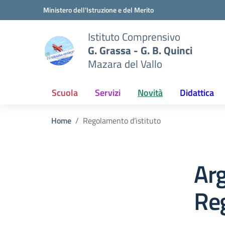
Vai ai contenuti
Vai al menu di navigazione
Vai al footer
Ministero dell'Istruzione e del Merito
Istituto Comprensivo
G. Grassa - G. B. Quinci
Mazara del Vallo
Scuola
Servizi
Novità
Didattica
Home
Regolamento d’istituto
Ar
Reg