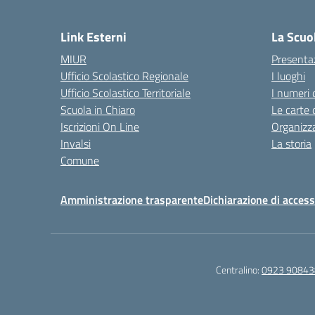
— 
Link Esterni
La Scuo
MIUR
Presenta
Ufficio Scolastico Regionale
I luoghi
Ufficio Scolastico Territoriale
I numeri 
Scuola in Chiaro
Le carte 
Iscrizioni On Line
Organizz
Invalsi
La storia
Comune
Amministrazione trasparente
Dichiarazione di accessi
Centralino:
0923 90843