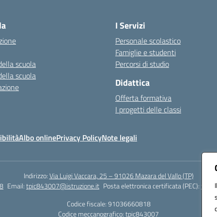
Visita la pagina iniziale della scuola
la
I Servizi
zione
Personale scolastico
Famiglie e studenti
della scuola
Percorsi di studio
della scuola
Didattica
azione
Offerta formativa
I progetti delle classi
bilità
Albo online
Privacy Policy
Note legali
Indirizzo:
Via Luigi Vaccara, 25 – 91026 Mazara del Vallo (TP)
8
Email:
tpic843007@istruzione.it
Posta elettronica certificata (PEC):
tpic8
Codice fiscale: 91036660818
Codice meccanografico:
tpic843007