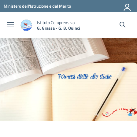
Vai ai contenuti
Vai al menu di navigazione
Vai al footer
Ministero dell'Istruzione e del Merito
Istituto Comprensivo
G. Grassa - G. B. Quinci