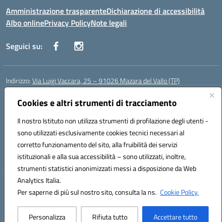
Amministrazione trasparente
Dichiarazione di accessibilità
Albo online
Privacy Policy
Note legali
Seguici su:
Indirizzo:
Via Luigi Vaccara, 25 – 91026 Mazara del Vallo (TP)
Centralino:
0923 908438
Email:
tpic843007@istruzione.it
Posta elettronica certificata (PEC):
Cookies e altri strumenti di tracciamento
tpic843007@pec.istruzione.it
Codice fiscale: 91036660818
Il nostro Istituto non utilizza strumenti di profilazione degli utenti -
Codice meccanografico:
tpic843007
sono utilizzati esclusivamente cookies tecnici necessari al
Codice Indice delle Pubbliche Amministrazioni (IPA): icggp
corretto funzionamento del sito, alla fruibilità dei servizi
Codice unico di fatturazione (CUF): UFYPS3
istituzionali e alla sua accessibilità – sono utilizzati, inoltre,
strumenti statistici anonimizzati messi a disposizione da Web
Analytics Italia.
Hosting & Powered by 3D Solution S.r.l.
Per saperne di più sul nostro sito, consulta la ns.
Cookie Policy.
Concept & Design by Designers Italia
Personalizza
Rifiuta tutto
Accettare tutto