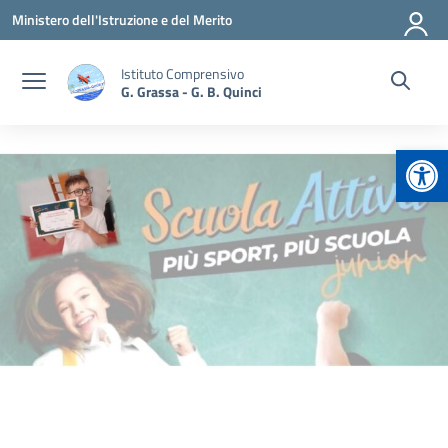
Vai ai contenuti
Vai al menu di navigazione
Vai al footer
Ministero dell'Istruzione e del Merito
Istituto Comprensivo
G. Grassa - G. B. Quinci
Apr