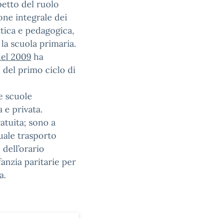
petto del ruolo
one integrale dei
ttica e pedagogica,
 la scuola primaria.
del 2009
ha
e del primo ciclo di
e scuole
a e privata.
ratuita; sono a
tuale trasporto
dell’orario
fanzia paritarie per
a.