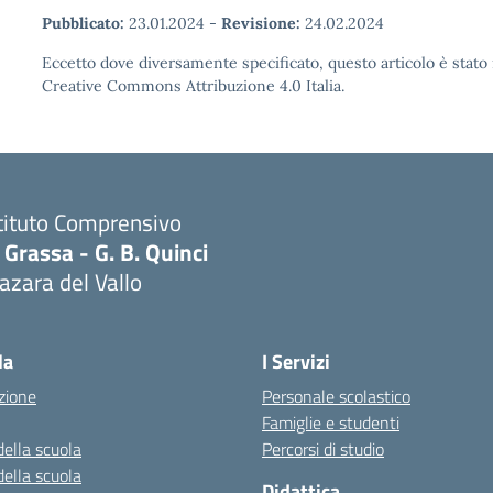
Pubblicato:
23.01.2024
-
Revisione:
24.02.2024
Eccetto dove diversamente specificato, questo articolo è stato 
Creative Commons Attribuzione 4.0 Italia.
tituto Comprensivo
 Grassa - G. B. Quinci
zara del Vallo
Visita la pagina iniziale della scuola
la
I Servizi
zione
Personale scolastico
Famiglie e studenti
della scuola
Percorsi di studio
della scuola
Didattica