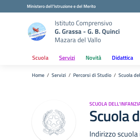
Vai ai contenuti
Vai al menu di navigazione
Vai al footer
Ministero dell'Istruzione e del Merito
Istituto Comprensivo
G. Grassa - G. B. Quinci
Mazara del Vallo
Scuola
Servizi
Novità
Didattica
Home
Servizi
Percorsi di Studio
Scuola del
SCUOLA DELL'INFANZI
Scuola d
Indirizzo scuola