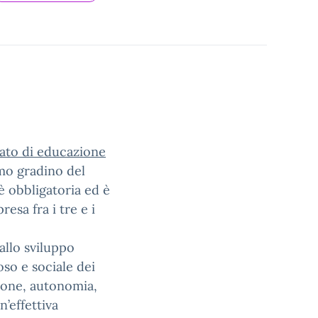
rato di educazione
imo gradino del
è obbligatoria ed è
esa fra i tre e i
allo sviluppo
oso e sociale dei
ione, autonomia,
’effettiva