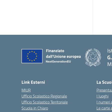
Is
G.
Ma
— 
Link Esterni
La Scuo
MIUR
Presenta
Ufficio Scolastico Regionale
I luoghi
Ufficio Scolastico Territoriale
I numeri 
Scuola in Chiaro
Le carte 