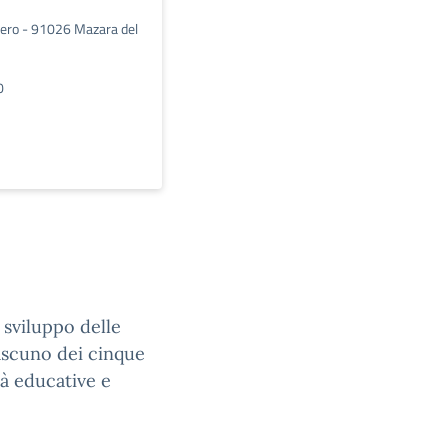
tiero - 91026 Mazara del
0
 sviluppo delle
ascuno dei cinque
tà educative e