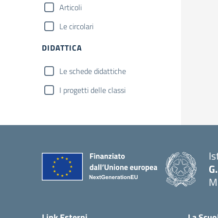
Articoli
Le circolari
DIDATTICA
Le schede didattiche
I progetti delle classi
Is
G.
Ma
— 
Link Esterni
La Scuo