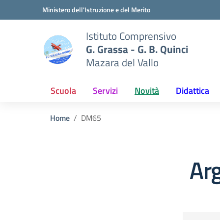
Vai ai contenuti
Vai al menu di navigazione
Vai al footer
Ministero dell'Istruzione e del Merito
Istituto Comprensivo
G. Grassa - G. B. Quinci
Mazara del Vallo
Scuola
Servizi
Novità
Didattica
Home
DM65
Ar