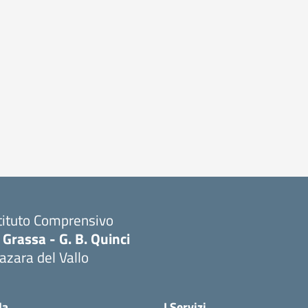
tituto Comprensivo
 Grassa - G. B. Quinci
zara del Vallo
Visita la pagina iniziale della scuola
la
I Servizi