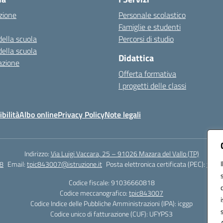
zione
Personale scolastico
Famiglie e studenti
della scuola
Percorsi di studio
della scuola
Didattica
azione
Offerta formativa
I progetti delle classi
bilità
Albo online
Privacy Policy
Note legali
Indirizzo:
Via Luigi Vaccara, 25 – 91026 Mazara del Vallo (TP)
8
Email:
tpic843007@istruzione.it
Posta elettronica certificata (PEC):
tpic8
Codice fiscale: 91036660818
Codice meccanografico:
tpic843007
Codice Indice delle Pubbliche Amministrazioni (IPA): icggp
Codice unico di fatturazione (CUF): UFYPS3