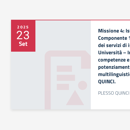
2025
Missione 4: Is
23
Componente 1 
Set
dei servizi di 
Università – 
competenze e 
potenziament
multilinguist
QUINCI.
PLESSO QUINCI