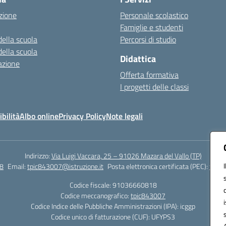
zione
Personale scolastico
Famiglie e studenti
della scuola
Percorsi di studio
della scuola
Didattica
azione
Offerta formativa
I progetti delle classi
bilità
Albo online
Privacy Policy
Note legali
Indirizzo:
Via Luigi Vaccara, 25 – 91026 Mazara del Vallo (TP)
8
Email:
tpic843007@istruzione.it
Posta elettronica certificata (PEC):
tpic8
Codice fiscale: 91036660818
Codice meccanografico:
tpic843007
Codice Indice delle Pubbliche Amministrazioni (IPA): icggp
Codice unico di fatturazione (CUF): UFYPS3