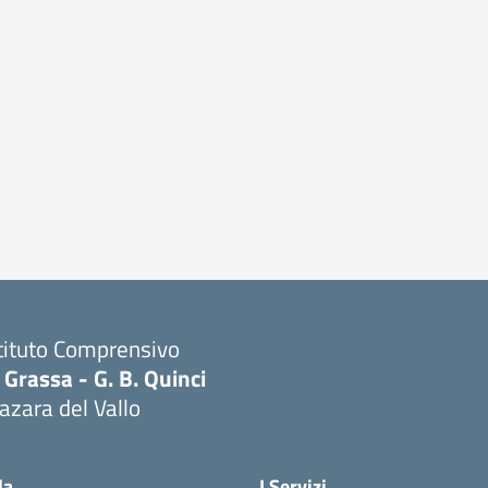
tituto Comprensivo
 Grassa - G. B. Quinci
zara del Vallo
Visita la pagina iniziale della scuola
la
I Servizi