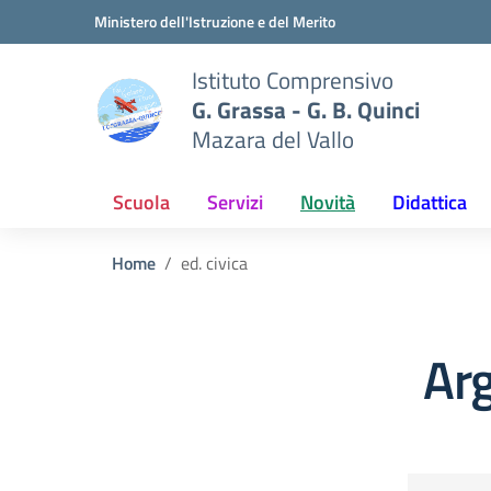
Vai ai contenuti
Vai al menu di navigazione
Vai al footer
Ministero dell'Istruzione e del Merito
Istituto Comprensivo
G. Grassa - G. B. Quinci
Mazara del Vallo
Scuola
Servizi
Novità
Didattica
Home
ed. civica
Arg