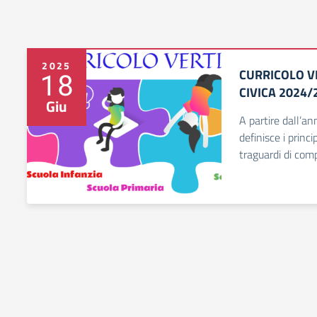
2025
CURRICOLO V
18
CIVICA 2024/
Giu
A partire dall’a
definisce i princi
traguardi di com