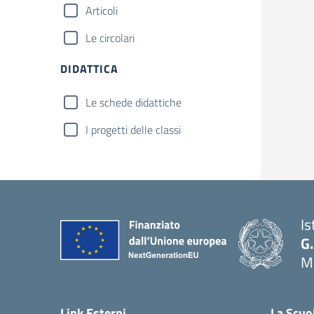
Articoli
Le circolari
DIDATTICA
Le schede didattiche
I progetti delle classi
Is
G.
Ma
— 
Link Esterni
La Scuo