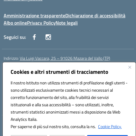
Amministrazione trasparente
Dichiarazione di accessibilità
Albo online
Privacy Policy
Note legali
Seguici su:
Indirizzo:
Via Luigi Vaccara, 25 – 91026 Mazara del Vallo (TP)
Centralino:
0923 908438
Email:
tpic843007@istruzione.it
Posta elettronica certificata (PEC):
Cookies e altri strumenti di tracciamento
tpic843007@pec.istruzione.it
Codice fiscale: 91036660818
Il nostro Istituto non utilizza strumenti di profilazione degli utenti -
Codice meccanografico:
tpic843007
sono utilizzati esclusivamente cookies tecnici necessari al
Codice Indice delle Pubbliche Amministrazioni (IPA): icggp
corretto funzionamento del sito, alla fruibilità dei servizi
Codice unico di fatturazione (CUF): UFYPS3
istituzionali e alla sua accessibilità – sono utilizzati, inoltre,
strumenti statistici anonimizzati messi a disposizione da Web
Analytics Italia.
Hosting & Powered by 3D Solution S.r.l.
Per saperne di più sul nostro sito, consulta la ns.
Cookie Policy.
Concept & Design by Designers Italia