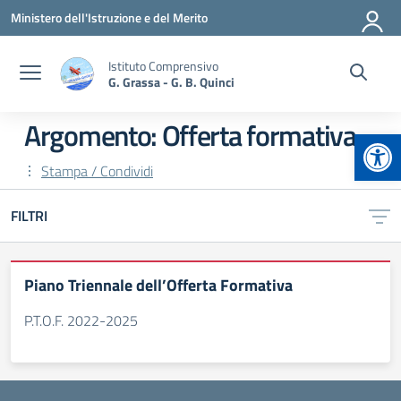
Vai ai contenuti
Vai al menu di navigazione
Vai al footer
Ministero dell'Istruzione e del Merito
Istituto Comprensivo
G. Grassa - G. B. Quinci
Argomento: Offerta formativa
Apr
Stampa / Condividi
FILTRI
Piano Triennale dell’Offerta Formativa
P.T.O.F. 2022-2025