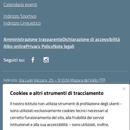
Calendario eventi
Indirizzo Sportivo
Indirizzo Linguistico
Amministrazione trasparente
Dichiarazione di accessibilità
Albo online
Privacy Policy
Note legali
Seguici su:
Indirizzo:
Via Luigi Vaccara, 25 – 91026 Mazara del Vallo (TP)
Centralino:
0923 908438
Email:
tpic843007@istruzione.it
Posta elettronica certificata (PEC):
Cookies e altri strumenti di tracciamento
tpic843007@pec.istruzione.it
Codice fiscale: 91036660818
Il nostro Istituto non utilizza strumenti di profilazione degli utenti -
Codice meccanografico:
tpic843007
sono utilizzati esclusivamente cookies tecnici necessari al
Codice Indice delle Pubbliche Amministrazioni (IPA): icggp
corretto funzionamento del sito, alla fruibilità dei servizi
Codice unico di fatturazione (CUF): UFYPS3
istituzionali e alla sua accessibilità – sono utilizzati, inoltre,