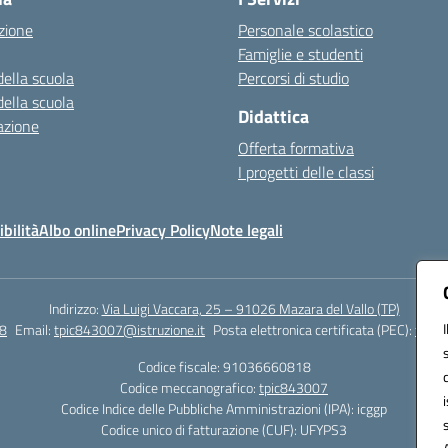
zione
Personale scolastico
Famiglie e studenti
della scuola
Percorsi di studio
della scuola
Didattica
azione
Offerta formativa
I progetti delle classi
bilità
Albo online
Privacy Policy
Note legali
Indirizzo:
Via Luigi Vaccara, 25 – 91026 Mazara del Vallo (TP)
8
Email:
tpic843007@istruzione.it
Posta elettronica certificata (PEC):
tpic8
Codice fiscale: 91036660818
Codice meccanografico:
tpic843007
Codice Indice delle Pubbliche Amministrazioni (IPA): icggp
Codice unico di fatturazione (CUF): UFYPS3