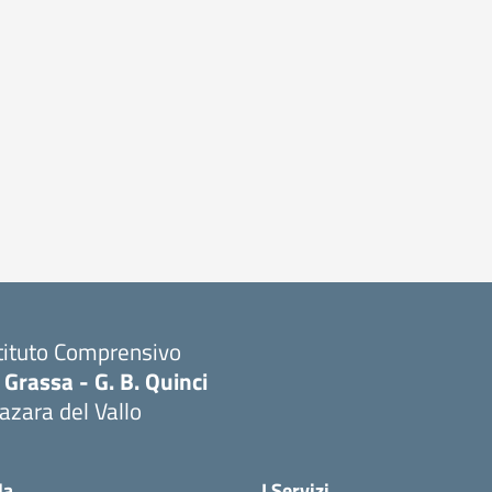
tituto Comprensivo
 Grassa - G. B. Quinci
zara del Vallo
Visita la pagina iniziale della scuola
la
I Servizi