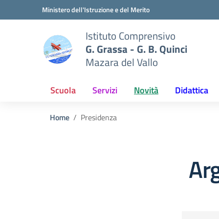
Vai ai contenuti
Vai al menu di navigazione
Vai al footer
Ministero dell'Istruzione e del Merito
Istituto Comprensivo
G. Grassa - G. B. Quinci
Mazara del Vallo
Scuola
Servizi
Novità
Didattica
Home
Presidenza
Ar