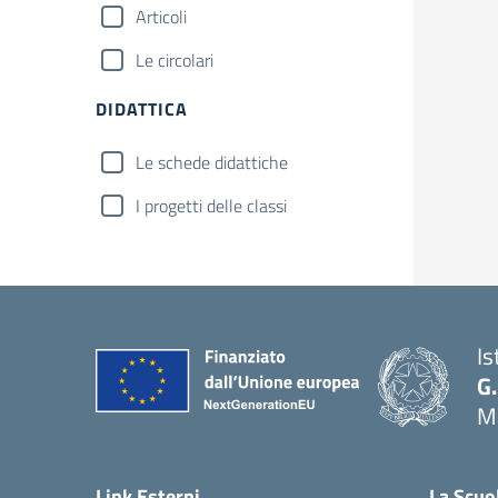
Articoli
Le circolari
DIDATTICA
Le schede didattiche
I progetti delle classi
Is
G.
Ma
— 
Link Esterni
La Scuo