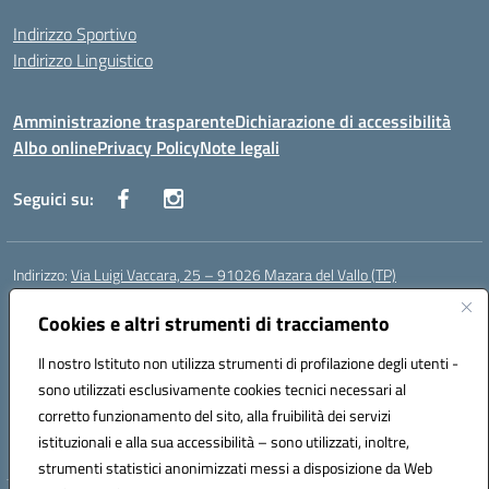
Indirizzo Sportivo
Indirizzo Linguistico
Amministrazione trasparente
Dichiarazione di accessibilità
Albo online
Privacy Policy
Note legali
Seguici su:
Indirizzo:
Via Luigi Vaccara, 25 – 91026 Mazara del Vallo (TP)
Centralino:
0923 908438
Email:
tpic843007@istruzione.it
Posta elettronica certificata (PEC):
Cookies e altri strumenti di tracciamento
tpic843007@pec.istruzione.it
Codice fiscale: 91036660818
Il nostro Istituto non utilizza strumenti di profilazione degli utenti -
Codice meccanografico:
tpic843007
sono utilizzati esclusivamente cookies tecnici necessari al
Codice Indice delle Pubbliche Amministrazioni (IPA): icggp
corretto funzionamento del sito, alla fruibilità dei servizi
Codice unico di fatturazione (CUF): UFYPS3
istituzionali e alla sua accessibilità – sono utilizzati, inoltre,
strumenti statistici anonimizzati messi a disposizione da Web