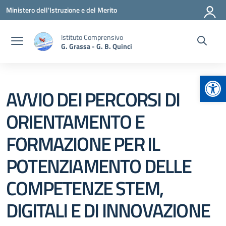
Vai ai contenuti
Vai al menu di navigazione
Vai al footer
Ministero dell'Istruzione e del Merito
Istituto Comprensivo
G. Grassa - G. B. Quinci
Apr
AVVIO DEI PERCORSI DI
ORIENTAMENTO E
FORMAZIONE PER IL
POTENZIAMENTO DELLE
COMPETENZE STEM,
DIGITALI E DI INNOVAZIONE