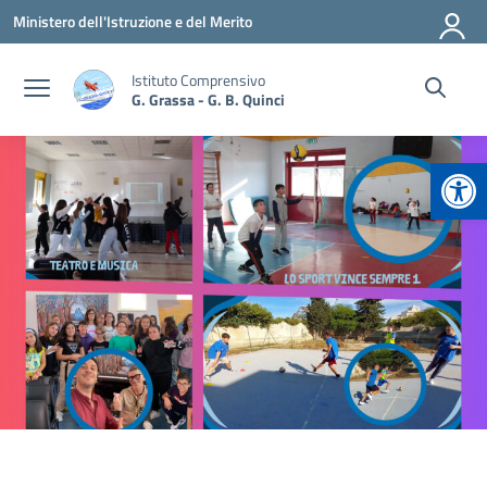
Vai ai contenuti
Vai al menu di navigazione
Vai al footer
Ministero dell'Istruzione e del Merito
Istituto Comprensivo
G. Grassa - G. B. Quinci
Apr