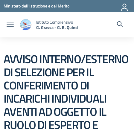
Vai ai contenuti
Vai al menu di navigazione
Vai al footer
Ministero dell'Istruzione e del Merito
Istituto Comprensivo
G. Grassa - G. B. Quinci
AVVISO INTERNO/ESTERNO
DI SELEZIONE PER IL
CONFERIMENTO DI
INCARICHI INDIVIDUALI
AVENTI AD OGGETTO IL
RUOLO DI ESPERTO E