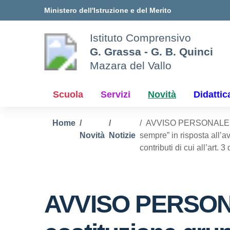
Vai ai contenuti
Vai al menu di navigazione
Vai al footer
Ministero dell'Istruzione e del Merito
Istituto Comprensivo
G. Grassa - G. B. Quinci
Mazara del Vallo
Scuola
Servizi
Novità
Didattic
Home
AVVISO PERSONALE DOCE
Novità
Notizie
sempre” in risposta all’
contributi di cui all’art.
AVVISO PERSON