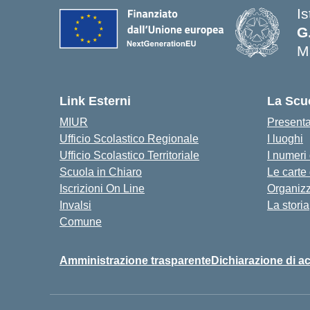
I
G
M
— 
Link Esterni
La Scu
MIUR
Present
Ufficio Scolastico Regionale
I luoghi
Ufficio Scolastico Territoriale
I numeri
Scuola in Chiaro
Le carte
Iscrizioni On Line
Organiz
Invalsi
La storia
Comune
Amministrazione trasparente
Dichiarazione di ac