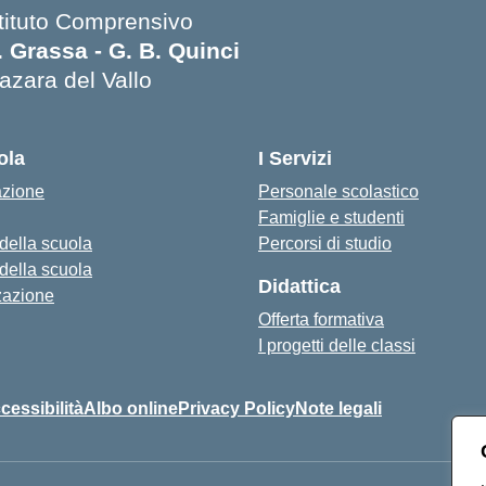
stituto Comprensivo
. Grassa - G. B. Quinci
azara del Vallo
Visita la pagina iniziale della scuola
ola
I Servizi
azione
Personale scolastico
Famiglie e studenti
 della scuola
Percorsi di studio
 della scuola
Didattica
zazione
Offerta formativa
I progetti delle classi
cessibilità
Albo online
Privacy Policy
Note legali