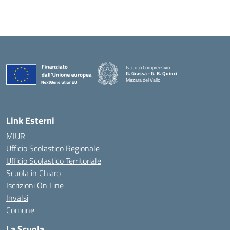
Istituto Comprensivo
G. Grassa - G. B. Quinci
Mazara del Vallo
— Visita la pagina iniziale della scuola
Link Esterni
MIUR
Ufficio Scolastico Regionale
Ufficio Scolastico Territoriale
Scuola in Chiaro
Iscrizioni On Line
Invalsi
Comune
La Scuola