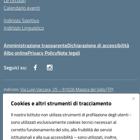
Le circolari
Calendario eventi
Indirizzo Sportivo
Indirizzo Linguistico
Amministrazione trasparente
Dichiarazione di accessibilità
Albo online
Privacy Policy
Note legali
Seguici su:
Indirizzo:
Via Luigi Vaccara, 25 – 91026 Mazara del Vallo (TP)
Centralino:
0923 908438
Email:
tpic843007@istruzione.it
Posta elettronica certificata (PEC):
Cookies e altri strumenti di tracciamento
tpic843007@pec.istruzione.it
Codice fiscale: 91036660818
Il nostro Istituto non utilizza strumenti di profilazione degli utenti -
Codice meccanografico:
tpic843007
sono utilizzati esclusivamente cookies tecnici necessari al
Codice Indice delle Pubbliche Amministrazioni (IPA): icggp
corretto funzionamento del sito, alla fruibilità dei servizi
Codice unico di fatturazione (CUF): UFYPS3
istituzionali e alla sua accessibilità – sono utilizzati, inoltre,