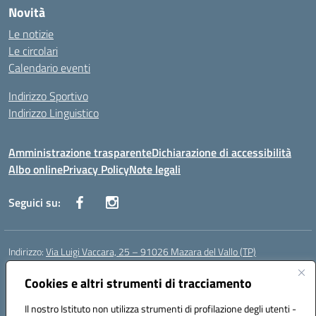
Novità
Le notizie
Le circolari
Calendario eventi
Indirizzo Sportivo
Indirizzo Linguistico
Amministrazione trasparente
Dichiarazione di accessibilità
Albo online
Privacy Policy
Note legali
Seguici su:
Indirizzo:
Via Luigi Vaccara, 25 – 91026 Mazara del Vallo (TP)
Centralino:
0923 908438
Email:
tpic843007@istruzione.it
Posta elettronica certificata (PEC):
Cookies e altri strumenti di tracciamento
tpic843007@pec.istruzione.it
Codice fiscale: 91036660818
Il nostro Istituto non utilizza strumenti di profilazione degli utenti -