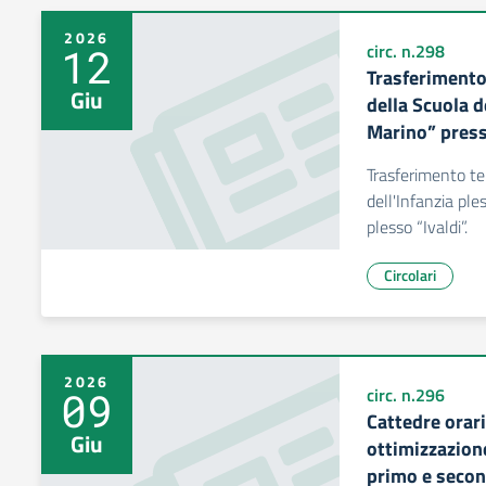
2026
12
circ. n.298
Trasferimento
Giu
della Scuola d
Marino” presso
Trasferimento te
dell'Infanzia ple
plesso “Ivaldi”.
Circolari
2026
09
circ. n.296
Cattedre orari
Giu
ottimizzazion
primo e secon