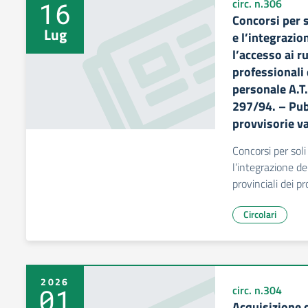
16
circ. n.306
Concorsi per s
Lug
e l’integrazio
l’accesso ai ru
professionali 
personale A.T.A
297/94. – Pub
provvisorie va
Concorsi per soli
l’integrazione de
provinciali dei pr
Circolari
2026
01
circ. n.304
Acquisizione d