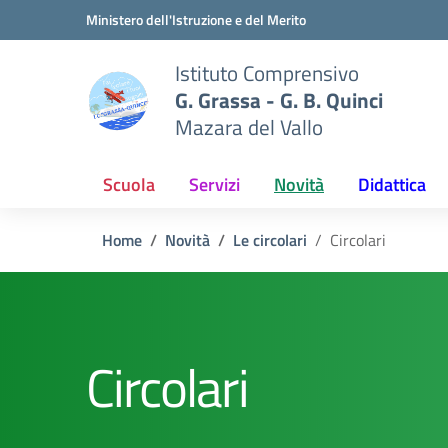
Vai ai contenuti
Vai al menu di navigazione
Vai al footer
Ministero dell'Istruzione e del Merito
Istituto Comprensivo
G. Grassa - G. B. Quinci
Mazara del Vallo
Scuola
Servizi
Novità
Didattica
Home
Novità
Le circolari
Circolari
Circolari