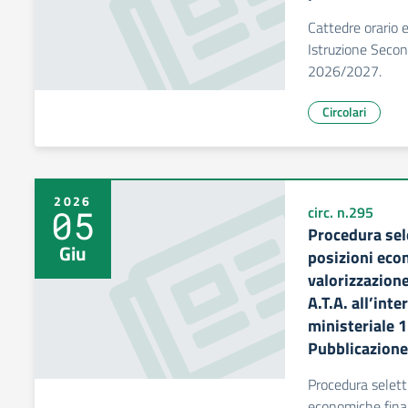
Cattedre orario 
Istruzione Secon
2026/2027.
Circolari
2026
05
circ. n.295
Procedura sele
Giu
posizioni econ
valorizzazion
A.T.A. all’inte
ministeriale 1
Pubblicazione
Procedura seletti
economiche final