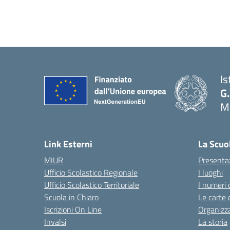
Is
G.
Ma
— 
Link Esterni
La Scuo
MIUR
Presenta
Ufficio Scolastico Regionale
I luoghi
Ufficio Scolastico Territoriale
I numeri 
Scuola in Chiaro
Le carte 
Iscrizioni On Line
Organizz
Invalsi
La storia