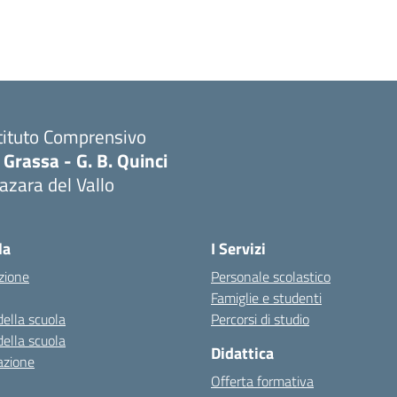
tituto Comprensivo
 Grassa - G. B. Quinci
zara del Vallo
Visita la pagina iniziale della scuola
la
I Servizi
zione
Personale scolastico
Famiglie e studenti
della scuola
Percorsi di studio
della scuola
Didattica
azione
Offerta formativa