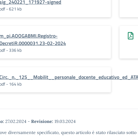
sig_240221_171927-signed
pdf - 621 kb
m_pi.AOOGABMI.Registro-
DecretiR.0000031.23-02-2024
pdf - 336 kb
Circ._n._125__Mobilit__personale_docente_educativo_ed_AT
pdf - 164 kb
o:
27.02.2024
-
Revisione:
19.03.2024
ove diversamente specificato, questo articolo è stato rilasciato sott