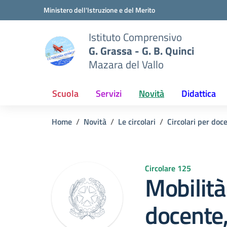
Vai ai contenuti
Vai al menu di navigazione
Vai al footer
Ministero dell'Istruzione e del Merito
Istituto Comprensivo
G. Grassa - G. B. Quinci
Mazara del Vallo
Scuola
Servizi
Novità
Didattica
Home
Novità
Le circolari
Circolari per doc
Circolare 125
Mobilità
docente,