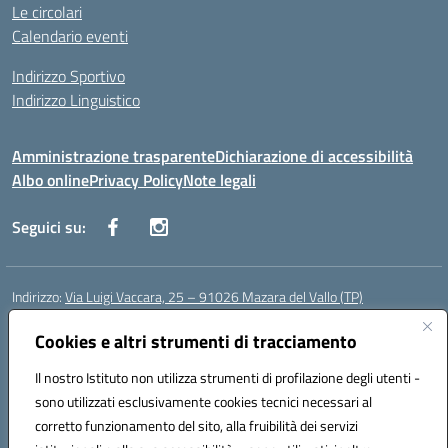
Le circolari
Calendario eventi
Indirizzo Sportivo
Indirizzo Linguistico
Amministrazione trasparente
Dichiarazione di accessibilità
Albo online
Privacy Policy
Note legali
Seguici su:
Indirizzo:
Via Luigi Vaccara, 25 – 91026 Mazara del Vallo (TP)
Centralino:
0923 908438
Email:
tpic843007@istruzione.it
Posta elettronica certificata (PEC):
Cookies e altri strumenti di tracciamento
tpic843007@pec.istruzione.it
Codice fiscale: 91036660818
Il nostro Istituto non utilizza strumenti di profilazione degli utenti -
Codice meccanografico:
tpic843007
sono utilizzati esclusivamente cookies tecnici necessari al
Codice Indice delle Pubbliche Amministrazioni (IPA): icggp
corretto funzionamento del sito, alla fruibilità dei servizi
Codice unico di fatturazione (CUF): UFYPS3