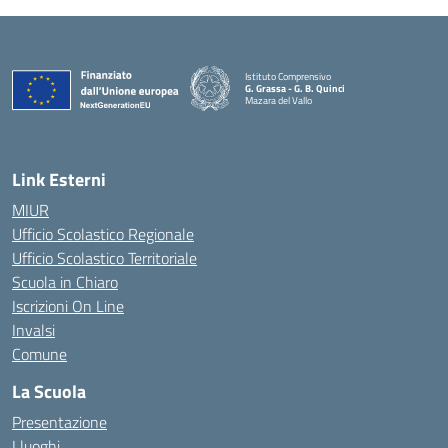
Istituto Comprensivo
G. Grassa - G. B. Quinci
Mazara del Vallo
— Visita la pagina iniziale della scuola
Link Esterni
MIUR
Ufficio Scolastico Regionale
Ufficio Scolastico Territoriale
Scuola in Chiaro
Iscrizioni On Line
Invalsi
Comune
La Scuola
Presentazione
I luoghi