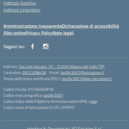
Indirizzo Sportivo
Indirizzo Linguistico
Amministrazione trasparente
Dichiarazione di accessibilità
Albo online
Privacy Policy
Note legali
Seguici su:
Indirizzo:
Via Luigi Vaccara, 25 – 91026 Mazara del Vallo (TP)
Centralino:
0923 908438
Email:
tpic843007@istruzione.it
Posta elettronica certificata (PEC):
tpic843007@pec.istruzione.it
Codice fiscale: 91036660818
Codice meccanografico:
tpic843007
Codice Indice delle Pubbliche Amministrazioni (IPA): icggp
Codice unico di fatturazione (CUF): UFYPS3
Hosting & Powered by 3D Solution S.r.l.