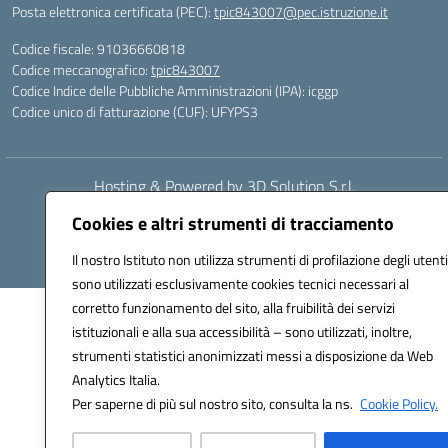
Posta elettronica certificata (PEC):
tpic843007@pec.istruzione.it
Codice fiscale: 91036660818
Codice meccanografico:
tpic843007
Codice Indice delle Pubbliche Amministrazioni (IPA): icggp
Codice unico di fatturazione (CUF): UFYPS3
Hosting & Powered by 3D Solution S.r.l.
Concept & Design by Designers Italia
Cookies e altri strumenti di tracciamento
Il nostro Istituto non utilizza strumenti di profilazione degli utenti
sono utilizzati esclusivamente cookies tecnici necessari al
corretto funzionamento del sito, alla fruibilità dei servizi
istituzionali e alla sua accessibilità – sono utilizzati, inoltre,
strumenti statistici anonimizzati messi a disposizione da Web
Analytics Italia.
Per saperne di più sul nostro sito, consulta la ns.
Cookie Policy.