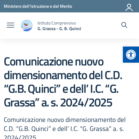
Vai ai contenuti
Vai al menu di navigazione
Vai al footer
Ministero dell'Istruzione e del Merito
Istituto Comprensivo
G. Grassa - G. B. Quinci
Apr
Comunicazione nuovo
dimensionamento del C.D.
“G.B. Quinci” e dell’ I.C. “G.
Grassa” a. s. 2024/2025
Comunicazione nuovo dimensionamento del
C.D. “G.B. Quinci” e dell’ I.C. “G. Grassa” a. s.
2024/2025