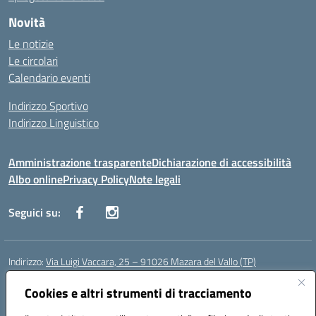
Novità
Le notizie
Le circolari
Calendario eventi
Indirizzo Sportivo
Indirizzo Linguistico
Amministrazione trasparente
Dichiarazione di accessibilità
Albo online
Privacy Policy
Note legali
Seguici su:
Indirizzo:
Via Luigi Vaccara, 25 – 91026 Mazara del Vallo (TP)
Centralino:
0923 908438
Email:
tpic843007@istruzione.it
Posta elettronica certificata (PEC):
Cookies e altri strumenti di tracciamento
tpic843007@pec.istruzione.it