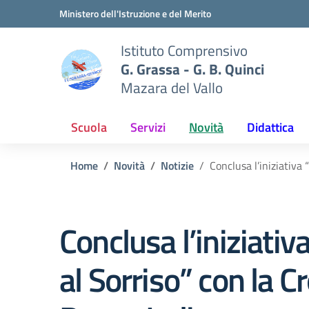
Vai ai contenuti
Vai al menu di navigazione
Vai al footer
Ministero dell'Istruzione e del Merito
Istituto Comprensivo
G. Grassa - G. B. Quinci
Mazara del Vallo
Scuola
Servizi
Novità
Didattica
Home
Novità
Notizie
Conclusa l’iniziativa 
Conclusa l’iniziativa
al Sorriso” con la C