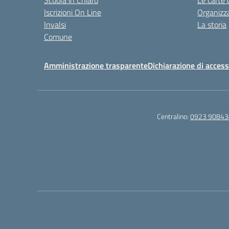
Scuola in Chiaro
Le carte 
Iscrizioni On Line
Organizz
Invalsi
La storia
Comune
Amministrazione trasparente
Dichiarazione di accessi
Centralino:
0923 90843