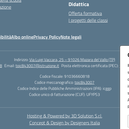
della scuola
Didattica
azione
Offerta formativa
I progetti delle classi
bilità
Albo online
Privacy Policy
Note legali
Indirizzo:
Via Luigi Vaccara, 25 – 91026 Mazara del Vallo (TP)
8
Email:
tpic843007@istruzione.it
Posta elettronica certificata (PEC):
tpic8
Codice fiscale: 91036660818
Codice meccanografico:
tpic843007
Codice Indice delle Pubbliche Amministrazioni (IPA): icggp
Codice unico di fatturazione (CUF): UFYPS3
Hosting & Powered by 3D Solution S.r.l.
Concept & Design by Designers Italia