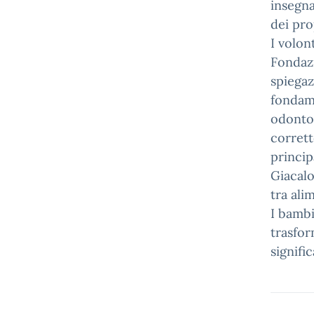
insegn
dei pro
I volon
Fondazi
spiegaz
fondame
odontoi
corrett
princip
Giacalo
tra ali
I bambi
trasfor
signific