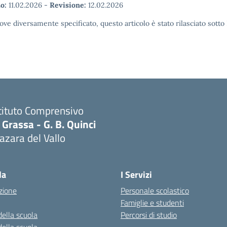
o:
11.02.2026
-
Revisione:
12.02.2026
ove diversamente specificato, questo articolo è stato rilasciato sott
tituto Comprensivo
 Grassa - G. B. Quinci
zara del Vallo
Visita la pagina iniziale della scuola
la
I Servizi
zione
Personale scolastico
Famiglie e studenti
della scuola
Percorsi di studio