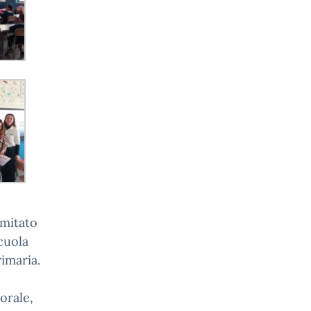
omitato
cuola
rimaria.
orale,