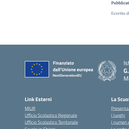
Pubblicat
Eccetto d
Is
G.
Ma
— 
Link Esterni
La Scuo
MIUR
Presenta
Ufficio Scolastico Regionale
I luoghi
Ufficio Scolastico Territoriale
I numeri 