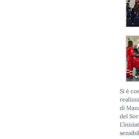
Si è co
realizz
di Maza
del Sor
L’inizi
sensibi