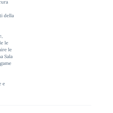
cura
i della
e,
le le
ire le
na Sala
legame
e e