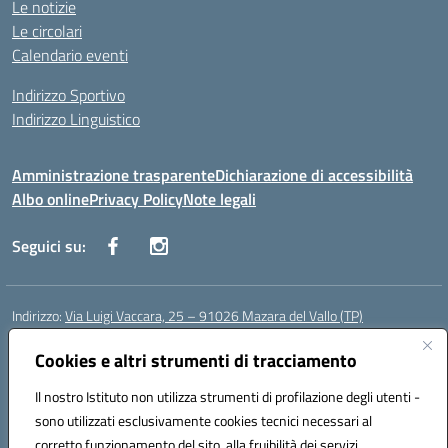
Le notizie
Le circolari
Calendario eventi
Indirizzo Sportivo
Indirizzo Linguistico
Amministrazione trasparente
Dichiarazione di accessibilità
Albo online
Privacy Policy
Note legali
Seguici su:
Indirizzo:
Via Luigi Vaccara, 25 – 91026 Mazara del Vallo (TP)
Centralino:
0923 908438
Email:
tpic843007@istruzione.it
Posta elettronica certificata (PEC):
Cookies e altri strumenti di tracciamento
tpic843007@pec.istruzione.it
Codice fiscale: 91036660818
Il nostro Istituto non utilizza strumenti di profilazione degli utenti -
Codice meccanografico:
tpic843007
sono utilizzati esclusivamente cookies tecnici necessari al
Codice Indice delle Pubbliche Amministrazioni (IPA): icggp
corretto funzionamento del sito, alla fruibilità dei servizi