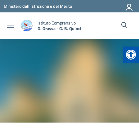
Vai ai contenuti
Vai al menu di navigazione
Vai al footer
Ministero dell'Istruzione e del Merito
Istituto Comprensivo
G. Grassa - G. B. Quinci
Apr