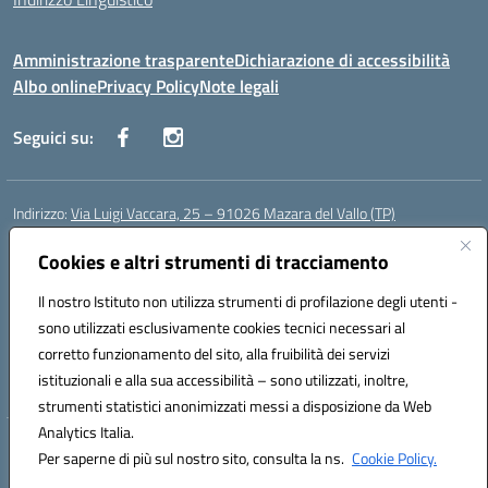
Amministrazione trasparente
Dichiarazione di accessibilità
Albo online
Privacy Policy
Note legali
Seguici su:
Indirizzo:
Via Luigi Vaccara, 25 – 91026 Mazara del Vallo (TP)
Centralino:
0923 908438
Email:
tpic843007@istruzione.it
Posta elettronica certificata (PEC):
Cookies e altri strumenti di tracciamento
tpic843007@pec.istruzione.it
Codice fiscale: 91036660818
Il nostro Istituto non utilizza strumenti di profilazione degli utenti -
Codice meccanografico:
tpic843007
sono utilizzati esclusivamente cookies tecnici necessari al
Codice Indice delle Pubbliche Amministrazioni (IPA): icggp
corretto funzionamento del sito, alla fruibilità dei servizi
Codice unico di fatturazione (CUF): UFYPS3
istituzionali e alla sua accessibilità – sono utilizzati, inoltre,
strumenti statistici anonimizzati messi a disposizione da Web
Analytics Italia.
Hosting & Powered by 3D Solution S.r.l.
Per saperne di più sul nostro sito, consulta la ns.
Cookie Policy.
Concept & Design by Designers Italia