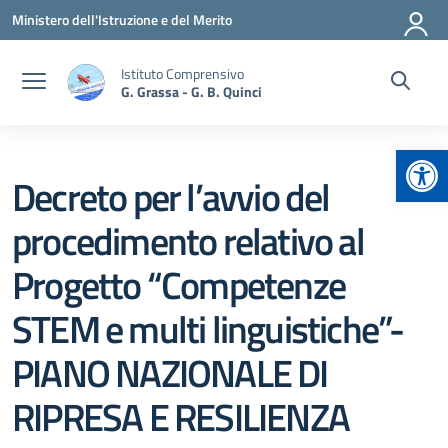
Vai ai contenuti
Vai al menu di navigazione
Vai al footer
Ministero dell'Istruzione e del Merito
Istituto Comprensivo
G. Grassa - G. B. Quinci
Apr
Decreto per l’avvio del
procedimento relativo al
Progetto “Competenze
STEM e multi linguistiche”-
PIANO NAZIONALE DI
RIPRESA E RESILIENZA