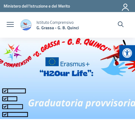
Vai ai contenuti
Vai al menu di navigazione
Vai al footer
Ministero dell'Istruzione e del Merito
Istituto Comprensivo
G. Grassa - G. B. Quinci
Apr