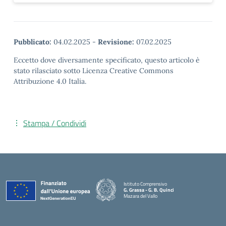
Pubblicato:
04.02.2025
-
Revisione:
07.02.2025
Eccetto dove diversamente specificato, questo articolo è
stato rilasciato sotto Licenza Creative Commons
Attribuzione 4.0 Italia.
Stampa / Condividi
Istituto Comprensivo
G. Grassa - G. B. Quinci
Mazara del Vallo
— Visita la pagina iniziale della scuola