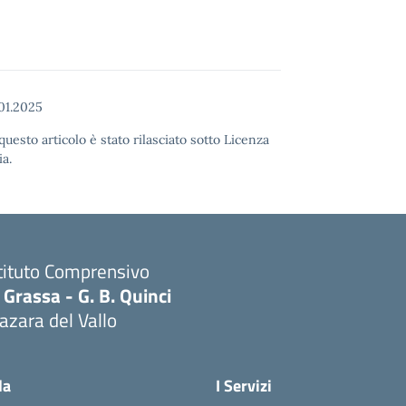
01.2025
uesto articolo è stato rilasciato sotto Licenza
a.
tituto Comprensivo
 Grassa - G. B. Quinci
zara del Vallo
Visita la pagina iniziale della scuola
la
I Servizi