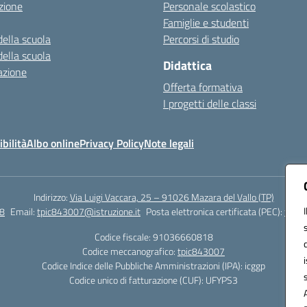
zione
Personale scolastico
Famiglie e studenti
della scuola
Percorsi di studio
della scuola
Didattica
azione
Offerta formativa
I progetti delle classi
bilità
Albo online
Privacy Policy
Note legali
Indirizzo:
Via Luigi Vaccara, 25 – 91026 Mazara del Vallo (TP)
8
Email:
tpic843007@istruzione.it
Posta elettronica certificata (PEC):
tpic8
Codice fiscale: 91036660818
Codice meccanografico:
tpic843007
Codice Indice delle Pubbliche Amministrazioni (IPA): icggp
Codice unico di fatturazione (CUF): UFYPS3