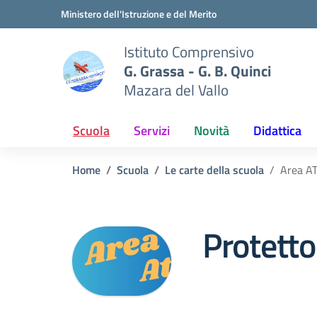
Vai ai contenuti
Vai al menu di navigazione
Vai al footer
Ministero dell'Istruzione e del Merito
Istituto Comprensivo
G. Grassa - G. B. Quinci
Mazara del Vallo
Scuola
Servizi
Novità
Didattica
Home
Scuola
Le carte della scuola
Area A
Protetto