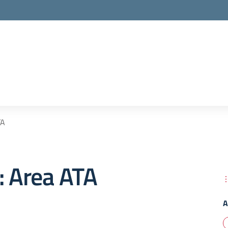
TA
: Area ATA
A