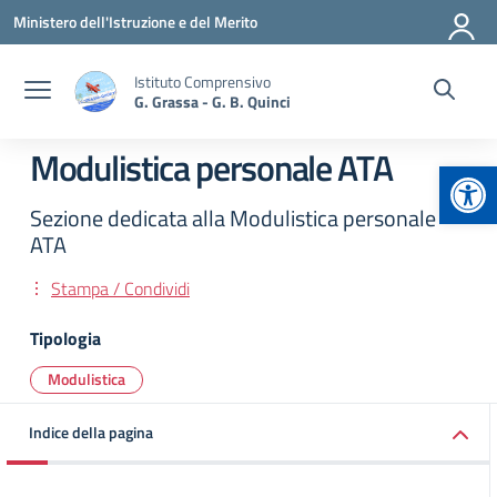
Vai ai contenuti
Vai al menu di navigazione
Vai al footer
Ministero dell'Istruzione e del Merito
Istituto Comprensivo
G. Grassa - G. B. Quinci
Modulistica personale ATA
Apr
Sezione dedicata alla Modulistica personale
ATA
Stampa / Condividi
Tipologia
Modulistica
Indice della pagina