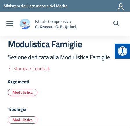
Vai ai contenuti
Vai al menu di navigazione
Vai al footer
Ministero dell'Istruzione e del Merito
Istituto Comprensivo
G. Grassa - G. B. Quinci
Modulistica Famiglie
Apr
Sezione dedicata alla Modulistica Famiglie
Stampa / Condividi
Argomenti
Modulistica
Tipologia
Modulistica