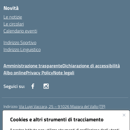
Novità
Le notizie
Le circolari
Calendario eventi
Indirizzo Sportivo
Indirizzo Linguistico
Amministrazione trasparente
Dichiarazione di accessibilità
Albo online
Privacy Policy
Note legali
Seguici su:
Indirizzo:
Via Luigi Vaccara, 25 – 91026 Mazara del Vallo (TP)
Centralino:
0923 908438
Email:
tpic843007@istruzione.it
Posta elettronica certificata (PEC):
Cookies e altri strumenti di tracciamento
tpic843007@pec.istruzione.it
Codice fiscale: 91036660818
Il nostro Istituto non utilizza strumenti di profilazione degli utenti -