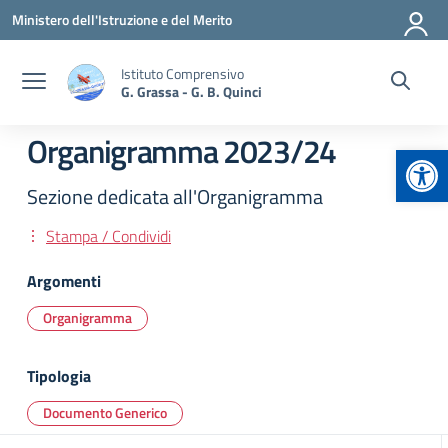
Vai ai contenuti
Vai al menu di navigazione
Vai al footer
Ministero dell'Istruzione e del Merito
Istituto Comprensivo
G. Grassa - G. B. Quinci
Organigramma 2023/24
Apr
Sezione dedicata all'Organigramma
Stampa / Condividi
Argomenti
Organigramma
Tipologia
Documento Generico