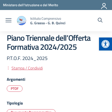
Vai ai contenuti
Vai al menu di navigazione
Vai al footer
Ministero dell'Istruzione e del Merito
Istituto Comprensivo
G. Grassa - G. B. Quinci
Piano Triennale dell’Offerta
Apr
Formativa 2024/2025
P.T.O.F. 2024_2025
Stampa / Condividi
Argomenti
PTOF
Tipologia