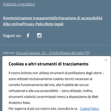
Indirizzo Linguistico
Amministrazione trasparente
Dichiarazione di accessibilità
Albo online
Privacy Policy
Note legali
Seguici su:
Indirizzo:
Via Luigi Vaccara, 25 – 91026 Mazara del Vallo (TP)
Centralino:
0923 908438
Email:
tpic843007@istruzione.it
Posta elettronica certificata (PEC):
Cookies e altri strumenti di tracciamento
tpic843007@pec.istruzione.it
Codice fiscale: 91036660818
Il nostro Istituto non utilizza strumenti di profilazione degli utenti -
Codice meccanografico:
tpic843007
sono utilizzati esclusivamente cookies tecnici necessari al
Codice Indice delle Pubbliche Amministrazioni (IPA): icggp
corretto funzionamento del sito, alla fruibilità dei servizi
Codice unico di fatturazione (CUF): UFYPS3
istituzionali e alla sua accessibilità – sono utilizzati, inoltre,
strumenti statistici anonimizzati messi a disposizione da Web
Analytics Italia.
Hosting & Powered by 3D Solution S.r.l.
Per saperne di più sul nostro sito, consulta la ns.
Cookie Policy.