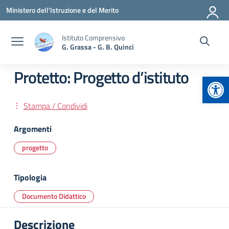
Vai ai contenuti
Vai al menu di navigazione
Vai al footer
Ministero dell'Istruzione e del Merito
Istituto Comprensivo
G. Grassa - G. B. Quinci
Protetto: Progetto d’istituto
Apr
Stampa / Condividi
Argomenti
progetto
Tipologia
Documento Didattico
Descrizione