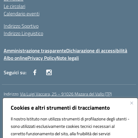
Le circolari
Calendario eventi
Indirizzo Sportivo
Indirizzo Linguistico
Amministrazione trasparente
Dichiarazione di accessibilità
Albo online
Privacy Policy
Note legali
Seguici su:
Indirizzo:
Via Luigi Vaccara, 25 – 91026 Mazara del Vallo (TP)
Centralino:
0923 908438
Email:
tpic843007@istruzione.it
Posta elettronica certificata (PEC):
Cookies e altri strumenti di tracciamento
tpic843007@pec.istruzione.it
Codice fiscale: 91036660818
Il nostro Istituto non utilizza strumenti di profilazione degli utenti -
Codice meccanografico:
tpic843007
sono utilizzati esclusivamente cookies tecnici necessari al
Codice Indice delle Pubbliche Amministrazioni (IPA): icggp
corretto funzionamento del sito, alla fruibilità dei servizi
Codice unico di fatturazione (CUF): UFYPS3