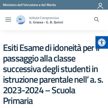
Vai ai contenuti
Vai al menu di navigazione
Vai al footer
Ministero dell'Istruzione e del Merito
Istituto Comprensivo
G. Grassa - G. B. Quinci
Apr
Esiti Esame di idoneità per il
passaggio alla classe
successiva degli studenti in
istruzione parentale nell’ a. s.
2023-2024 – Scuola
Primaria