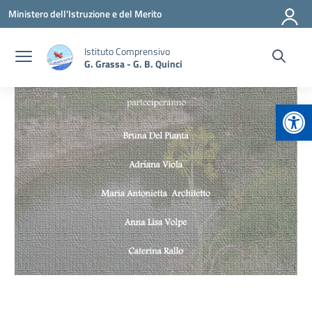
Vai ai contenuti
Vai al menu di navigazione
Vai al footer
Ministero dell'Istruzione e del Merito
Istituto Comprensivo
G. Grassa - G. B. Quinci
Apr