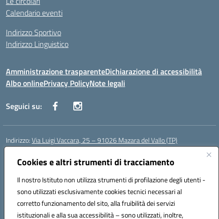
Le circolari
Calendario eventi
Indirizzo Sportivo
Indirizzo Linguistico
Amministrazione trasparente
Dichiarazione di accessibilità
Albo online
Privacy Policy
Note legali
Seguici su:
Indirizzo:
Via Luigi Vaccara, 25 – 91026 Mazara del Vallo (TP)
Centralino:
0923 908438
Email:
tpic843007@istruzione.it
Posta elettronica certificata (PEC):
Cookies e altri strumenti di tracciamento
tpic843007@pec.istruzione.it
Codice fiscale: 91036660818
Il nostro Istituto non utilizza strumenti di profilazione degli utenti -
Codice meccanografico:
tpic843007
sono utilizzati esclusivamente cookies tecnici necessari al
Codice Indice delle Pubbliche Amministrazioni (IPA): icggp
corretto funzionamento del sito, alla fruibilità dei servizi
Codice unico di fatturazione (CUF): UFYPS3
istituzionali e alla sua accessibilità – sono utilizzati, inoltre,