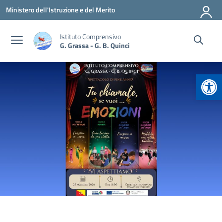
Vai ai contenuti
Vai al menu di navigazione
Vai al footer
Ministero dell'Istruzione e del Merito
Istituto Comprensivo
G. Grassa - G. B. Quinci
Apr