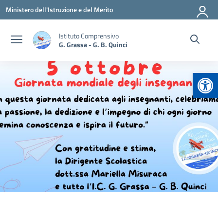
Vai ai contenuti
Vai al menu di navigazione
Vai al footer
Ministero dell'Istruzione e del Merito
Istituto Comprensivo
G. Grassa - G. B. Quinci
Apr