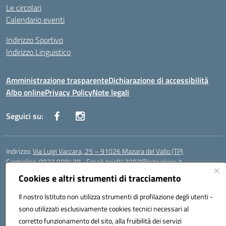
Le circolari
Calendario eventi
Indirizzo Sportivo
Indirizzo Linguistico
Amministrazione trasparente
Dichiarazione di accessibilità
Albo online
Privacy Policy
Note legali
Seguici su:
Indirizzo:
Via Luigi Vaccara, 25 – 91026 Mazara del Vallo (TP)
Centralino:
0923 908438
Email:
tpic843007@istruzione.it
Posta elettronica certificata (PEC):
tpic843007@pec.istruzione.it
Cookies e altri strumenti di tracciamento
Codice fiscale: 91036660818
Il nostro Istituto non utilizza strumenti di profilazione degli utenti -
Codice meccanografico:
tpic843007
sono utilizzati esclusivamente cookies tecnici necessari al
Codice Indice delle Pubbliche Amministrazioni (IPA): icggp
corretto funzionamento del sito, alla fruibilità dei servizi
Codice unico di fatturazione (CUF): UFYPS3