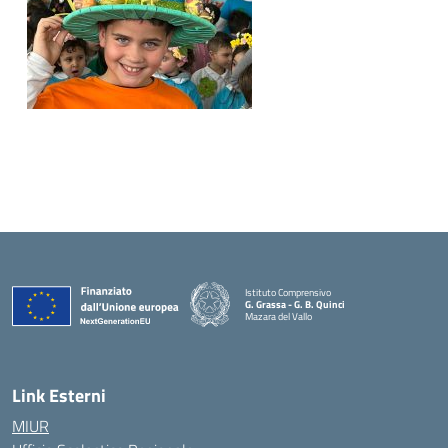
Istituto Comprensivo
G. Grassa - G. B. Quinci
Mazara del Vallo
— Visita la pagina iniziale della scuola
Link Esterni
MIUR