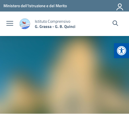
Vai ai contenuti
Vai al menu di navigazione
Vai al footer
Ministero dell'Istruzione e del Merito
Istituto Comprensivo
G. Grassa - G. B. Quinci
Apr