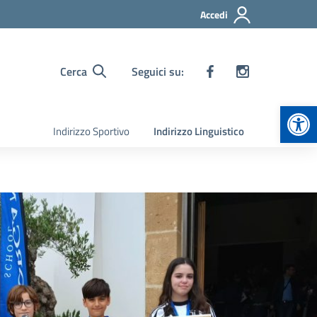
Accedi
Cerca
Seguici su:
Apr
Indirizzo Sportivo
Indirizzo Linguistico