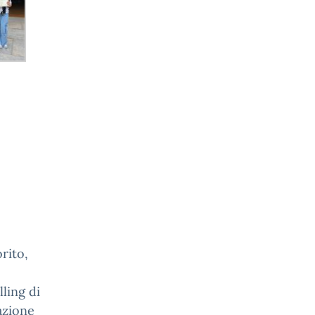
rito,
ling di
azione