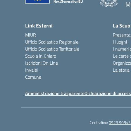
Ma
— 
Link Esterni
La Scuo
MIUR
Presenta
Ufficio Scolastico Regionale
I luoghi
Ufficio Scolastico Territoriale
I numeri 
Scuola in Chiaro
Le carte 
Iscrizioni On Line
Organizz
Invalsi
La storia
Comune
Amministrazione trasparente
Dichiarazione di accessi
Centralino:
0923 90843