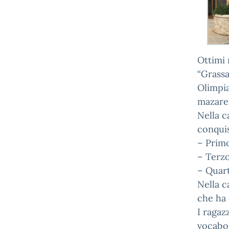
Ottimi 
“Grassa
Olimpia
mazares
Nella c
conquis
– Prim
– Terz
– Quar
Nella c
che ha
I ragaz
vocabol