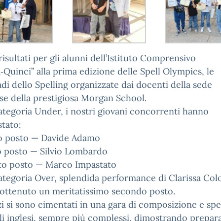
risultati per gli alunni dell’Istituto Comprensivo
‑Quinci” alla prima edizione delle Spell Olympics, le
di dello Spelling organizzate dai docenti della sede
e della prestigiosa Morgan School.
ategoria Under, i nostri giovani concorrenti hanno
tato:
o posto — Davide Adamo
o posto — Silvio Lombardo
to posto — Marco Impastato
ategoria Over, splendida performance di Clarissa Colo
 ottenuto un meritatissimo secondo posto.
zi si sono cimentati in una gara di composizione e spel
i inglesi, sempre più complessi, dimostrando prepar