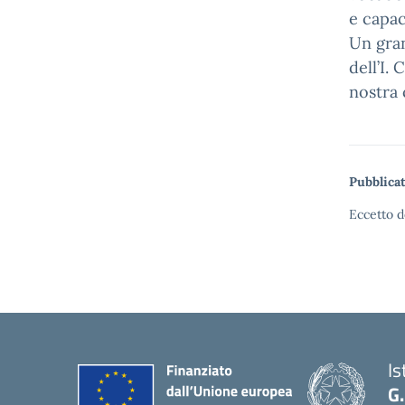
e capac
Un gran
dell’I.
nostra 
Pubblicat
Eccetto d
Is
G.