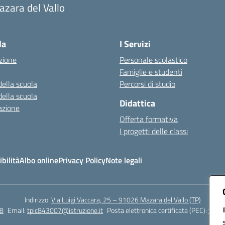
zara del Vallo
Visita la pagina iniziale della scuola
la
I Servizi
zione
Personale scolastico
Famiglie e studenti
della scuola
Percorsi di studio
della scuola
Didattica
azione
Offerta formativa
I progetti delle classi
bilità
Albo online
Privacy Policy
Note legali
Indirizzo:
Via Luigi Vaccara, 25 – 91026 Mazara del Vallo (TP)
8
Email:
tpic843007@istruzione.it
Posta elettronica certificata (PEC):
tpic8