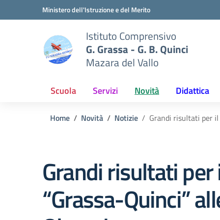
Vai ai contenuti
Vai al menu di navigazione
Vai al footer
Ministero dell'Istruzione e del Merito
Istituto Comprensivo
G. Grassa - G. B. Quinci
Mazara del Vallo
Scuola
Servizi
Novità
Didattica
Home
Novità
Notizie
Grandi risultati per i
Grandi risultati per i
“Grassa-Quinci” all