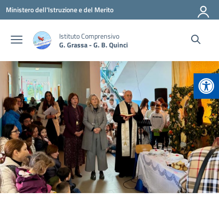
Vai ai contenuti
Vai al menu di navigazione
Vai al footer
Ministero dell'Istruzione e del Merito
Istituto Comprensivo
G. Grassa - G. B. Quinci
Apr