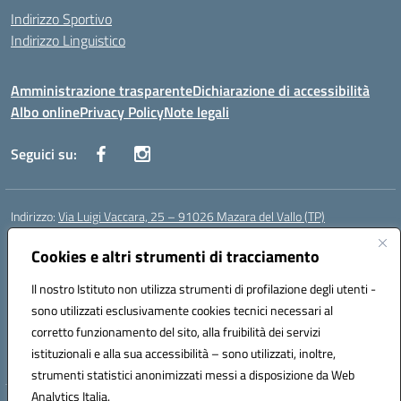
Indirizzo Sportivo
Indirizzo Linguistico
Amministrazione trasparente
Dichiarazione di accessibilità
Albo online
Privacy Policy
Note legali
Seguici su:
Indirizzo:
Via Luigi Vaccara, 25 – 91026 Mazara del Vallo (TP)
Centralino:
0923 908438
Email:
tpic843007@istruzione.it
Cookies e altri strumenti di tracciamento
Posta elettronica certificata (PEC):
tpic843007@pec.istruzione.it
Codice fiscale: 91036660818
Il nostro Istituto non utilizza strumenti di profilazione degli utenti -
Codice meccanografico:
tpic843007
sono utilizzati esclusivamente cookies tecnici necessari al
Codice Indice delle Pubbliche Amministrazioni (IPA): icggp
corretto funzionamento del sito, alla fruibilità dei servizi
Codice unico di fatturazione (CUF): UFYPS3
istituzionali e alla sua accessibilità – sono utilizzati, inoltre,
strumenti statistici anonimizzati messi a disposizione da Web
Analytics Italia.