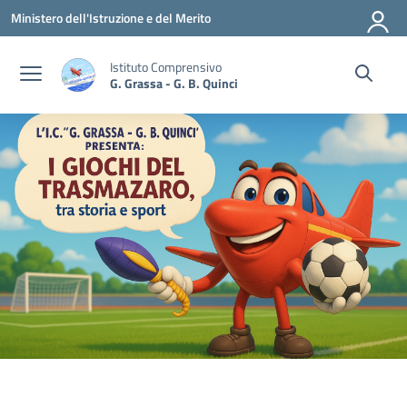
Vai ai contenuti
Vai al menu di navigazione
Vai al footer
Ministero dell'Istruzione e del Merito
Istituto Comprensivo
G. Grassa - G. B. Quinci