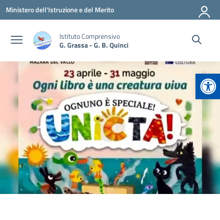
Vai ai contenuti
Vai al menu di navigazione
Vai al footer
Ministero dell'Istruzione e del Merito
Istituto Comprensivo
G. Grassa - G. B. Quinci
Apr