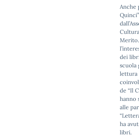
Anche p
Quinci”
dall’As
Cultura
Merito.
l’inter
dei libr
scuola 
lettura
coinvol
de “Il 
hanno s
alle pa
“Letter
ha avut
libri.