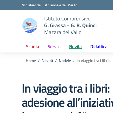
Vai ai contenuti
Vai al menu di navigazione
Vai al footer
Ministero dell'Istruzione e del Merito
Istituto Comprensivo
G. Grassa - G. B. Quinci
Mazara del Vallo
Scuola
Servizi
Novità
Didattica
Home
Novità
Notizie
In viaggio tra i libri:
In viaggio tra i libri:
adesione all’iniziati