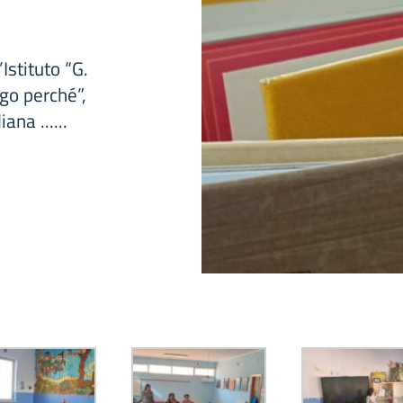
Istituto “G.
ggo perché”,
ana ......