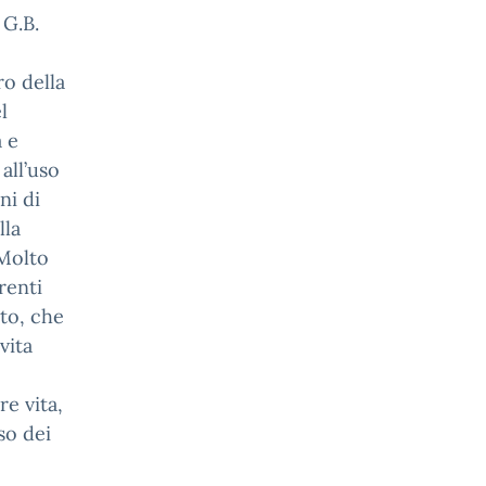
 G.B.
ro della
l
à e
 all’uso
ini di
lla
 Molto
renti
uto, che
vita
re vita,
so dei