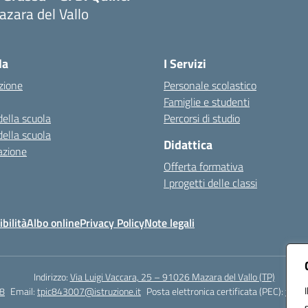
zara del Vallo
Visita la pagina iniziale della scuola
la
I Servizi
zione
Personale scolastico
Famiglie e studenti
della scuola
Percorsi di studio
della scuola
Didattica
azione
Offerta formativa
I progetti delle classi
bilità
Albo online
Privacy Policy
Note legali
Indirizzo:
Via Luigi Vaccara, 25 – 91026 Mazara del Vallo (TP)
8
Email:
tpic843007@istruzione.it
Posta elettronica certificata (PEC):
tpic8