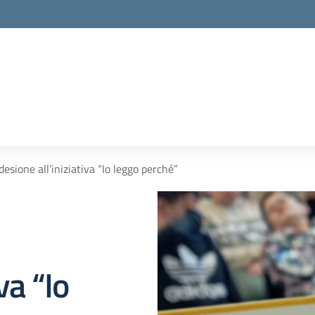
 adesione all’iniziativa “Io leggo perché”
va “Io