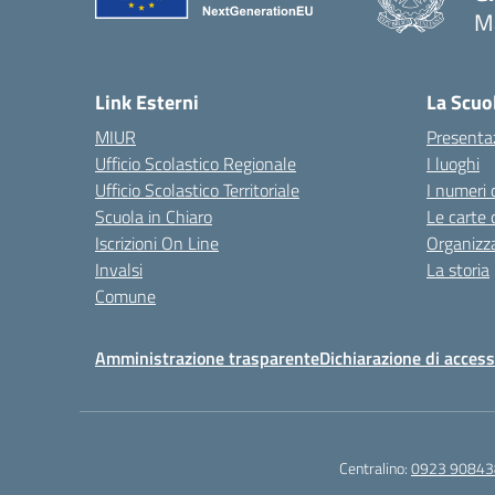
Ma
— 
Link Esterni
La Scuo
MIUR
Presenta
Ufficio Scolastico Regionale
I luoghi
Ufficio Scolastico Territoriale
I numeri 
Scuola in Chiaro
Le carte 
Iscrizioni On Line
Organizz
Invalsi
La storia
Comune
Amministrazione trasparente
Dichiarazione di accessi
Centralino:
0923 90843