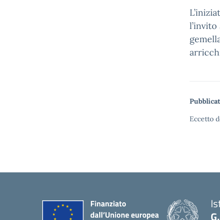
L’inizi
l’invit
gemella
arricchi
Pubblicat
Eccetto d
Is
G.