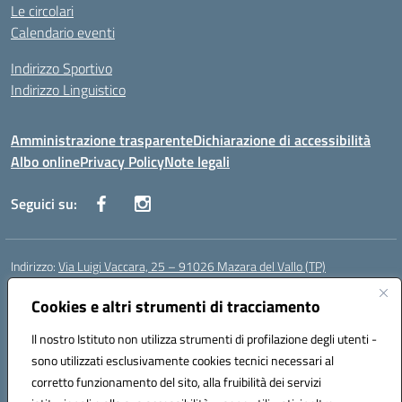
Le circolari
Calendario eventi
Indirizzo Sportivo
Indirizzo Linguistico
Amministrazione trasparente
Dichiarazione di accessibilità
Albo online
Privacy Policy
Note legali
Seguici su:
Indirizzo:
Via Luigi Vaccara, 25 – 91026 Mazara del Vallo (TP)
Centralino:
0923 908438
Email:
tpic843007@istruzione.it
Posta elettronica certificata (PEC):
tpic843007@pec.istruzione.it
Cookies e altri strumenti di tracciamento
Codice fiscale: 91036660818
Il nostro Istituto non utilizza strumenti di profilazione degli utenti -
Codice meccanografico:
tpic843007
sono utilizzati esclusivamente cookies tecnici necessari al
Codice Indice delle Pubbliche Amministrazioni (IPA): icggp
corretto funzionamento del sito, alla fruibilità dei servizi
Codice unico di fatturazione (CUF): UFYPS3